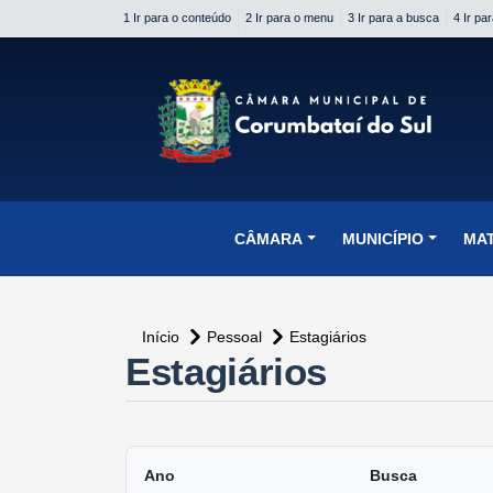
1 Ir para o conteúdo
2 Ir para o menu
3 Ir para a busca
4 Ir pa
conteúdo do menu
CÂMARA
MUNICÍPIO
MA
Início
Pessoal
Estagiários
Estagiários
Ano
Busca