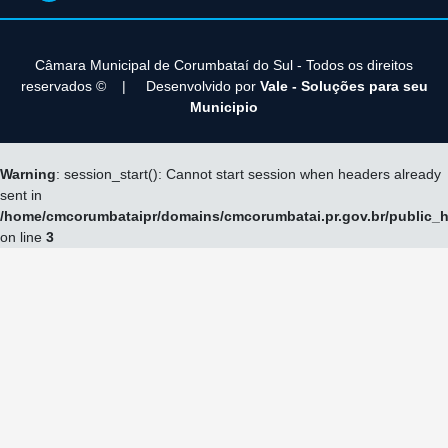
Câmara Municipal de Corumbataí­ do Sul - Todos os direitos
reservados ©
|
Desenvolvido por
Vale - Soluções para seu
Municipio
Warning
: session_start(): Cannot start session when headers already
sent in
/home/cmcorumbataipr/domains/cmcorumbatai.pr.gov.br/public_h
on line
3