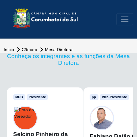
conteúdo do menu
Início
Câmara
Mesa Diretora
Conheça os integrantes e as funções da Mesa
Diretora
MDB
Presidente
pp
Vice-Presidente
Selcino Pinheiro da
Fabiano Baião Ca