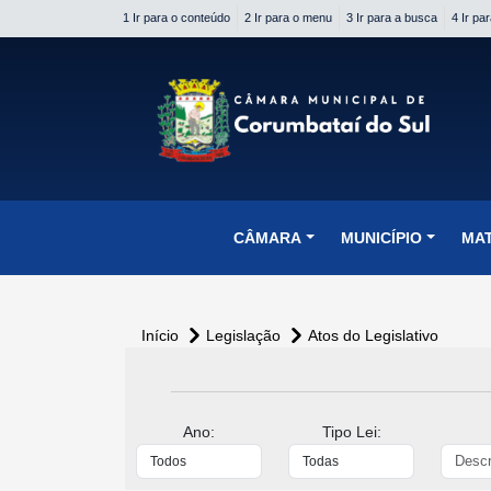
1 Ir para o conteúdo
2 Ir para o menu
3 Ir para a busca
4 Ir pa
conteúdo do menu
CÂMARA
MUNICÍPIO
MA
Início
Legislação
Atos do Legislativo
Ano:
Tipo Lei: