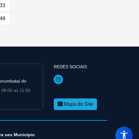
33
49
REDES SOCIAIS
orumbataí­ do
 08:00 as 11:00
Mapa do Site
ra seu Municipio