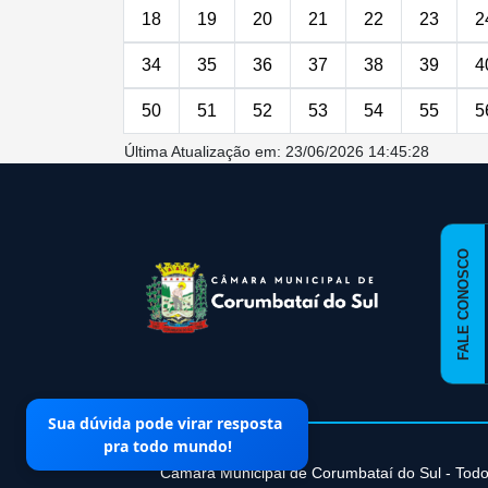
18
19
20
21
22
23
2
34
35
36
37
38
39
4
50
51
52
53
54
55
5
Última Atualização em: 23/06/2026 14:45:28
conteúdo
rodapé
FALE CONOSCO
Sua dúvida pode virar resposta
pra todo mundo!
Câmara Municipal de Corumbataí­ do Sul - Todo