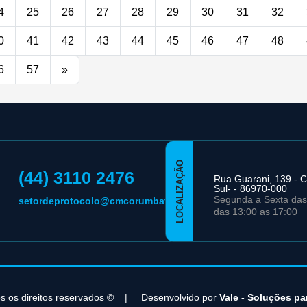
4
25
26
27
28
29
30
31
32
0
41
42
43
44
45
46
47
48
6
57
»
LOCALIZAÇÃO
(44) 3110 2476
Rua Guarani, 139 - C
Sul- - 86970-000
Segunda a Sexta das
setordeprotocolo@cmcorumbatai.pr.gov.br
das 13:00 as 17:00
s os direitos reservados ©
|
Desenvolvido por
Vale - Soluções pa