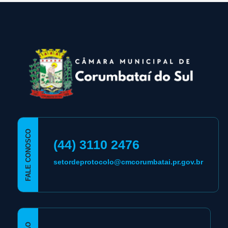
conteúdo
rodapé
FALE CONOSCO
(44) 3110 2476
setordeprotocolo@cmcorumbatai.pr.gov.br