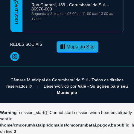
LOCALIZAÇÃO
Rua Guarani, 139 - Corumbataí­ do Sul- -
86970-000
Segunda a Sexta das 08:00 as 11:00 das 13:00 as
17:00
REDES SOCIAIS
Mapa do Site
Câmara Municipal de Corumbataí­ do Sul - Todos os direitos
reservados ©
|
Desenvolvido por
Vale - Soluções para seu
Municipio
Warning
: session_start(): Cannot start session when headers already
sent in
/home/cmcorumbataipr/domains/cmcorumbatai.pr.gov.br/public_h
on line
3