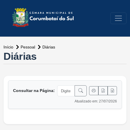
conteúdo do menu
Início
Pessoal
Diárias
conteúdo principal
Diárias
Consultar na Página:
Atualizado em: 27/07/2026