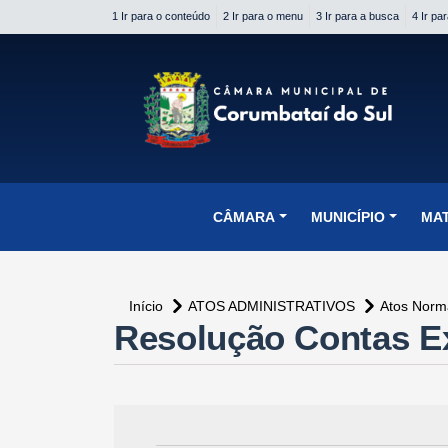
1 Ir para o conteúdo
2 Ir para o menu
3 Ir para a busca
4 Ir pa
conteúdo do menu
CÂMARA
MUNICÍPIO
MA
Início
ATOS ADMINISTRATIVOS
Atos Norm
Resolução Contas E