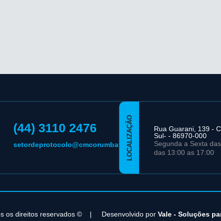
LOCALIZAÇÃO
(44) 3110 2476
Rua Guarani, 139 - C
Sul- - 86970-000
Segunda a Sexta das
setordeprotocolo@cmcorumbatai.pr.gov.br
das 13:00 as 17:00
s os direitos reservados ©
|
Desenvolvido por
Vale - Soluções pa