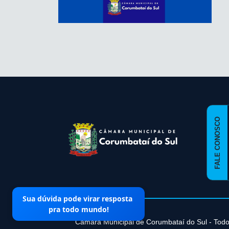
conteúdo
rodapé
FALE CONOSCO
Sua dúvida pode virar resposta
pra todo mundo!
Câmara Municipal de Corumbataí­ do Sul - Todo