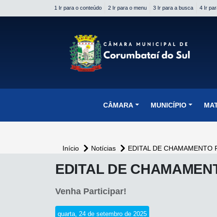
1 Ir para o conteúdo
2 Ir para o menu
3 Ir para a busca
4 Ir pa
conteúdo do menu
CÂMARA
MUNICÍPIO
MA
Início
Notícias
EDITAL DE CHAMAMENTO P
conteúdo
EDITAL DE CHAMAMENT
principal
Venha Participar!
quarta, 24 de setembro de 2025